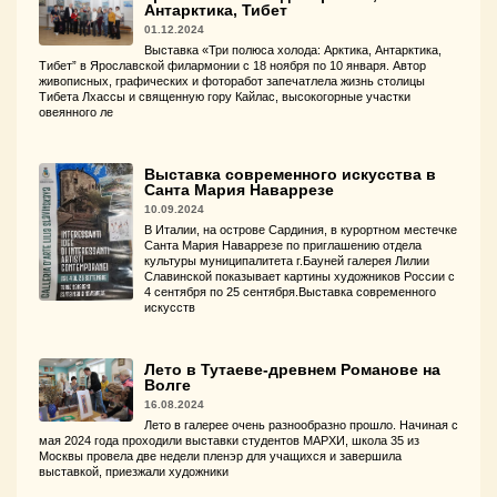
Антарктика, Тибет
01.12.2024
Выставка «Три полюса холода: Арктика, Антарктика,
Тибет” в Ярославской филармонии с 18 ноября по 10 января. Автор
живописных, графических и фоторабот запечатлела жизнь столицы
Тибета Лхассы и священную гору Кайлас, высокогорные участки
овеянного ле
Выставка современного искусства в
Санта Мария Наваррезе
10.09.2024
В Италии, на острове Сардиния, в курортном местечке
Санта Мария Наваррезе по приглашению отдела
культуры муниципалитета г.Бауней галерея Лилии
Славинской показывает картины художников России с
4 сентября по 25 сентября.Выставка современного
искусств
Лето в Тутаеве-древнем Романове на
Волге
16.08.2024
Лето в галерее очень разнообразно прошло. Начиная с
мая 2024 года проходили выставки студентов МАРХИ, школа 35 из
Москвы провела две недели пленэр для учащихся и завершила
выставкой, приезжали художники