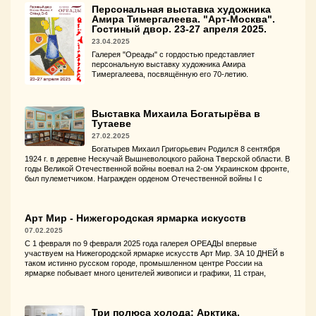
Персональная выставка художника
Амира Тимергалеева. "Арт-Москва".
Гостиный двор. 23-27 апреля 2025.
23.04.2025
Галерея "Ореады" с гордостью представляет
персональную выставку художника Амира
Тимергалеева, посвящённую его 70-летию.
Выставка Михаила Богатырёва в
Тутаеве
27.02.2025
Богатырев Михаил Григорьевич Родился 8 сентября
1924 г. в деревне Нескучай Вышневолоцкого района Тверской области. В
годы Великой Отечественной войны воевал на 2-ом Украинском фронте,
был пулеметчиком. Награжден орденом Отечественной войны I с
Арт Мир - Нижегородская ярмарка искусств
07.02.2025
С 1 февраля по 9 февраля 2025 года галерея ОРЕАДЫ впервые
участвуем на Нижегородской ярмарке искусств Арт Мир. ЗА 10 ДНЕЙ в
таком истинно русском городе, промышленном центре России на
ярмарке побывает много ценителей живописи и графики, 11 стран,
Три полюса холода: Арктика,